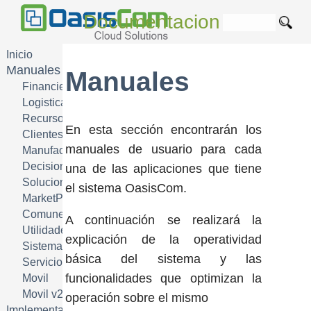
Documentacion
Inicio
Manuales
Manuales
Financiera FIN
Logistica SCM
Recursos Humanos HRM
En esta sección encontrarán los
Clientes CRM
manuales de usuario para cada
Manufactura MRP
Decisiones DSS
una de las aplicaciones que tiene
Soluciones Industria
el sistema OasisCom.
MarketPlace
Comunes
A continuación se realizará la
Utilidades
explicación de la operatividad
Sistema
básica del sistema y las
Servicios Electrónicos
funcionalidades que optimizan la
Movil
Movil v2
operación sobre el mismo
Implementación