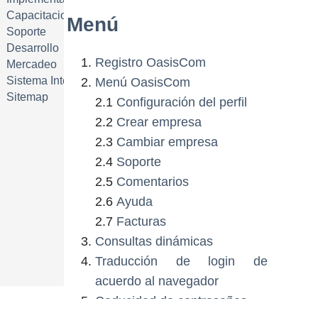
Capacitacion
Menú
Soporte
Desarrollo
Registro OasisCom
Mercadeo
Sistema Integrado de Gestión
Menú OasisCom
Sitemap
2.1
Configuración del perfil
2.2
Crear empresa
2.3
Cambiar empresa
2.4
Soporte
2.5
Comentarios
2.6
Ayuda
2.7
Facturas
Consultas dinámicas
Traducción de login de
acuerdo al navegador
Caducidad de contraseñas