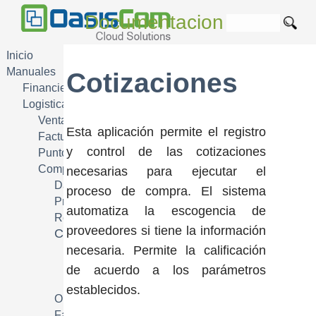
Documentacion
Inicio
Manuales
Cotizaciones
Financiera FIN
Logistica SCM
Ventas
Esta aplicación permite el registro
Facturacion
y control de las cotizaciones
Punto de Venta POS
Compras
necesarias para ejecutar el
Datos Basicos
proceso de compra. El sistema
Precios
automatiza la escogencia de
Requerimientos
proveedores si tiene la información
Cotizaciones
necesaria. Permite la calificación
Cotizaciones
Aprobación de Compras - OCAC
de acuerdo a los parámetros
Aprobación de Compras - OCAE
establecidos.
Ordenes de Compra
Facturas