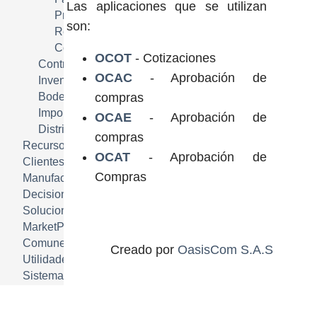
Las aplicaciones que se utilizan
Procesos Especiales
son:
Reportes
Consultas
OCOT
- Cotizaciones
Contratos
OCAC
- Aprobación de
Inventarios
Bodegas WMS
compras
Importaciones
OCAE
- Aprobación de
Distribucion
compras
Recursos Humanos HRM
OCAT
- Aprobación de
Clientes CRM
Compras
Manufactura MRP
Decisiones DSS
Soluciones Industria
MarketPlace
Comunes
Creado por
OasisCom S.A.S
Utilidades
Sistema
Servicios Electrónicos
Movil