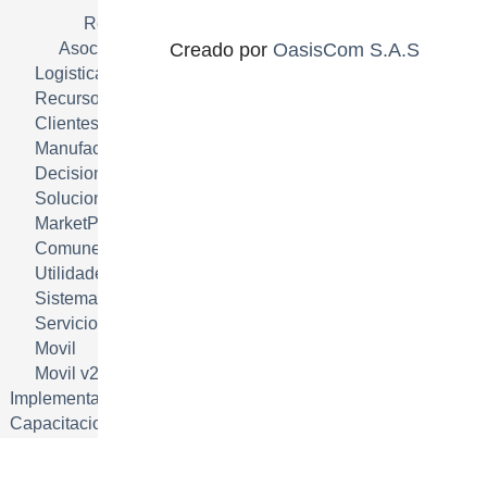
Reportes
Creado por
OasisCom S.A.S
Asociados
Logistica SCM
Recursos Humanos HRM
Clientes CRM
Manufactura MRP
Decisiones DSS
Soluciones Industria
MarketPlace
Comunes
Utilidades
Sistema
Servicios Electrónicos
Movil
Movil v2
Implementación
Capacitacion
Soporte
Desarrollo