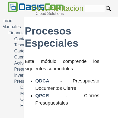
Documentacion
Inicio
Manuales
Procesos
Financiera FIN
Contabilidad
Especiales
Tesoreria
Cartera
Cuentas por Pagar
Este módulo comprende los
Activos Fijos
siguientes submódulos:
Presupuesto
Inversiones
QDCA
- Presupuesto
Presupuesto Oficial
Datos Basicos
Documentos Cierre
Movimientos
QPCR
- Cierres
Consultas
Presupuestales
Procesos Especiales
Presupuesto Documentos Cierre
Cierre Presupuestal