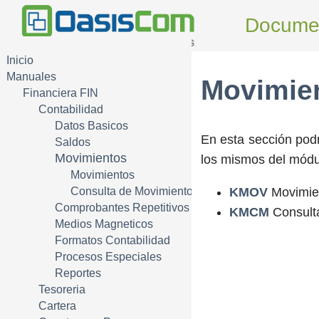
Docume
Inicio
Manuales
Movimien
Financiera FIN
Contabilidad
Datos Basicos
En esta sección podr
Saldos
Movimientos
los mismos del módul
Movimientos
KMOV
Movimie
Consulta de Movimientos
Comprobantes Repetitivos
KMCM
Consult
Medios Magneticos
Formatos Contabilidad
Procesos Especiales
Reportes
Tesoreria
Cartera